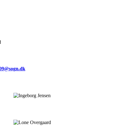
d
09@sogn.dk