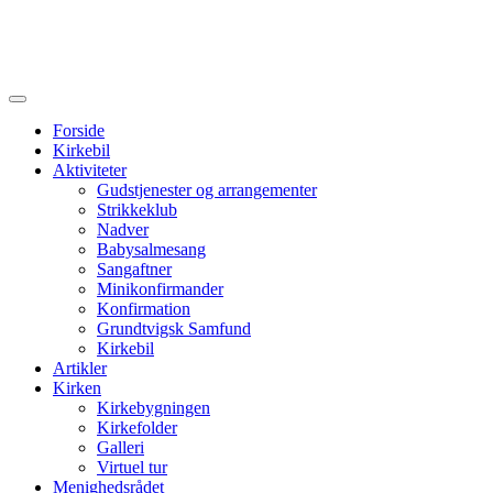
Forside
Kirkebil
Aktiviteter
Gudstjenester og arrangementer
Strikkeklub
Nadver
Babysalmesang
Sangaftner
Minikonfirmander
Konfirmation
Grundtvigsk Samfund
Kirkebil
Artikler
Kirken
Kirkebygningen
Kirkefolder
Galleri
Virtuel tur
Menighedsrådet