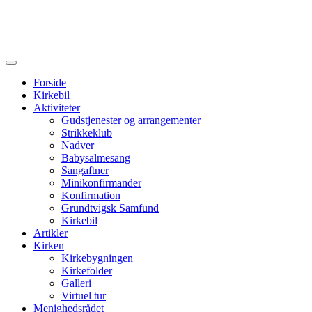
Forside
Kirkebil
Aktiviteter
Gudstjenester og arrangementer
Strikkeklub
Nadver
Babysalmesang
Sangaftner
Minikonfirmander
Konfirmation
Grundtvigsk Samfund
Kirkebil
Artikler
Kirken
Kirkebygningen
Kirkefolder
Galleri
Virtuel tur
Menighedsrådet