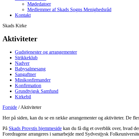
Mødedatoer
Medlemmer af Skads Sogns Menighedsråd
Kontakt
Skads Kirke
Aktiviteter
Gudstjenester og arrangementer
Strikkeklub
Nadver
Babysalmesang
Sangaftner
Minikonfirmander
Konfirmation
Grundtvigsk Samfund
Kirkebil
Forside
/
Aktiviteter
Her på siden, kan du se en række arrangementer og aktiviteter. De fles
På
Skads Provstis hjemmeside
kan du få dig et overblik over, hvad der
Foredragene arrangeres i samarbejde med Sydvestjysk Folkeuniversite