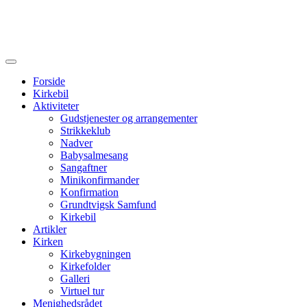
Forside
Kirkebil
Aktiviteter
Gudstjenester og arrangementer
Strikkeklub
Nadver
Babysalmesang
Sangaftner
Minikonfirmander
Konfirmation
Grundtvigsk Samfund
Kirkebil
Artikler
Kirken
Kirkebygningen
Kirkefolder
Galleri
Virtuel tur
Menighedsrådet