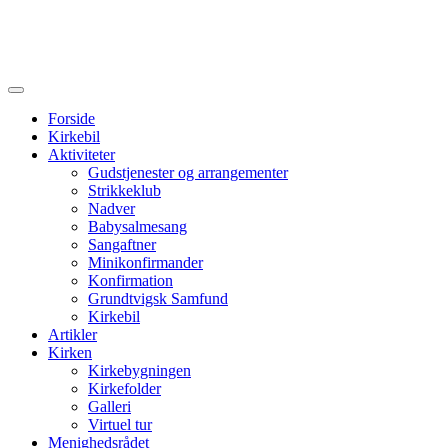
Forside
Kirkebil
Aktiviteter
Gudstjenester og arrangementer
Strikkeklub
Nadver
Babysalmesang
Sangaftner
Minikonfirmander
Konfirmation
Grundtvigsk Samfund
Kirkebil
Artikler
Kirken
Kirkebygningen
Kirkefolder
Galleri
Virtuel tur
Menighedsrådet