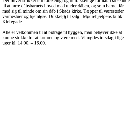
Der bliver strikket lidt forskelligt og til forskellige formål. Dåbsklude
til at tørre dåbsbarnets hoved med under dåben, og som barnet får
med sig til minde om sin dåb i Skads kirke. Tæpper til væresteder,
varmestuer og hjemløse. Dukketøj til salg i Mødrehjælpens butik i
Kirkegade.
Alle er velkommen til at bidrage til hyggen, man behøver ikke at
kunne strikke for at komme og være med. Vi mødes torsdag i lige
uger kl. 14.00. – 16.00.