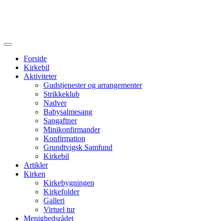
Forside
Kirkebil
Aktiviteter
Gudstjenester og arrangementer
Strikkeklub
Nadver
Babysalmesang
Sangaftner
Minikonfirmander
Konfirmation
Grundtvigsk Samfund
Kirkebil
Artikler
Kirken
Kirkebygningen
Kirkefolder
Galleri
Virtuel tur
Menighedsrådet