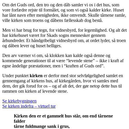
Om det Guds ord, den tro og den dåb samler vi os i det hus, som
vore forfædre rejste til formålet, og som vi også kalder kirke. Huset
har lånt navn efter menigheden, ikke omvendt. Skulle tårnene ramle,
ville kirken som troens og dåbens fællesskab dog bestå.
Men vi har brug for tegn, for vidnesbyrd, for legemlighed. Og alt det
har kirkehuset været for Skads sogns mennesker gennem
århundreder. Et håndgribeligt vidnesbyrd om, at ordet lyder, så troen
og dåben lever og huset helliges.
Den arv værner vi om, så klokken kan kalde også denne og
kommende generationer til at være “levende stene” – ikke i kraft af
egne åndelige præstationer, men i “kraften af Guds ord”.
Under punktet
kirken
er derfor med stor selvfølgelighed samlet en
gennemgang af kirkens hus, af kirkegården, hvor vi samles med
dem, der gik forud for os – og af alt det, der gør netop dette hus til
rammen om kirken af levende stene.
Se kirkebygningen
Se kirken indefra – virtuel tur
Kirken den er et gammelt hus
står, om end tårnene
falder
tårne fuldmange sank i grus,