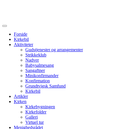
Forside
Kirkebil
Aktiviteter
Gudstjenester og arrangementer
Strikkeklub
Nadver
Babysalmesang
Sangaftner
Minikonfirmander
Konfirmation
Grundtvigsk Samfund
Kirkebil
Artikler
Kirken
Kirkebygningen
Kirkefolder
Galleri
Virtuel tur
Menighedsrådet