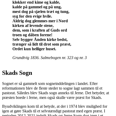
klokker end kime og kalde,
kalde på gammel og på ung,
mest dog på sjælen træt og tung,
syg for den evige hvile.
Aldrig dog glemmes mer i Nord
kirken af levende stene,
dem, som i kraften af Guds ord
troen og dåben forene!
Selv bygger Ånden kirke bedst,
trænger så lidt til drot som præst,
Ordet kun helliger huset.
Grundtvig 1836.
Salmebogen nr. 323 og nr. 3
Skads Sogn
Sognet er så gammelt som sogneinddelingen i landet. Efter
reformationen blev de fleste steder to sogne lagt sammen til et
pastorat. Således blev Skads sogn anneks til Jerne. Det betyder, at
præsten boede i Jerne, men også skulle være præst for Skads.
Byudviklingen kom til at betyde, at der i 1974 blev mulighed for
igen at gøre Skads til et selvstændigt pastorat med egen præst. I
perioden 2012-2021 indgik Skads og Jerne Sogn dog igen i et