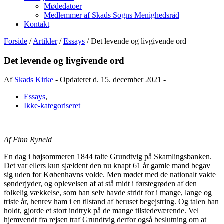
Mødedatoer
Medlemmer af Skads Sogns Menighedsråd
Kontakt
Forside
/
Artikler
/
Essays
/
Det levende og livgivende ord
Det levende og livgivende ord
Af
Skads Kirke
-
Opdateret d. 15. december 2021
-
Essays
,
Ikke-kategoriseret
Af Finn Ryneld
En dag i højsommeren 1844 talte Grundtvig på Skamlingsbanken.
Det var ellers kun sjældent den nu knapt 61 år gamle mand begav
sig uden for Københavns volde. Men mødet med de nationalt vakte
sønderjyder, og oplevelsen af at stå midt i førstegrøden af den
folkelig vækkelse, som han selv havde stridt for i mange, lange og
triste år, henrev ham i en tilstand af beruset begejstring. Og talen han
holdt, gjorde et stort indtryk på de mange tilstedeværende. Vel
hjemvendt fra rejsen traf Grundtvig derfor også beslutning om at