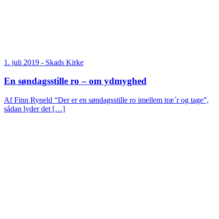
1. juli 2019
- Skads Kirke
En søndagsstille ro – om ydmyghed
Af Finn Ryneld “Der er en søndagsstille ro imellem træ´r og tage”,
sådan lyder det […]