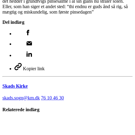
det hedder i grundtvigs pinsesalme i al sin glans nu stråler solen.
Eller, som han siger et andet sted: “thi endnu er guds ånd så rig, så
mægtig og miskundelig, som første pinsedagen”
Del indlæg
Kopier link
Skads Kirke
skads.sogn@km.dk
76 10 46 30
Relaterede indlæg