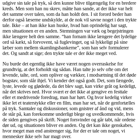
udgive sin tale på tryk, så den kunne blive tilgængelig for en bredere
kreds. Men som han nu skrev, måtte han sande, at der ikke var helt
det samme over talen, som da han holdt den. I sit forord beder han
derfor også læserne undskylde, at de nok vil savne noget i den trykte
tale. Ikke – at han ikke kan huske, hvad han oprindelig har sagt,
men situationen er en anden. Stemningen var væk og begejstringen
ikke længere helt den samme. “han fornam ikke længere det lydelige
ord så kækt, så forvovent, så fuglevinget, og så lykkeligt på sine
læber som mellem skamlingsbankerne”, som han selv formulerer
det. Og sandt at sige; den trykte tale er der ikke meget ved.
Nu burde det egentlig ikke have været nogen overraskelse for
grundtvig, at det forholdt sig sådan. Han talte jo selv ofte om det
levende, talte, ord, som opliver og vækker, i modsætning til det døde
bogstav, som slår ihjel. Vi kender det også godt. Det, som fængede,
lyste, levede og glødede, da det blev sagt, kan virke gråt og kedeligt,
når det skrives ned. Hvor svært er det ikke at gengive en festtale
eller et medrivende foredrag, man har hørt. Og hvor kedelig virker
ikke let et teaterstykke eller en film, man har set, når de genfortælles
på tryk. Samtaler og diskussioner, som gnistrer af ånd og vid, mens
de står på, kan forekomme underligt blege og uvedkommende, hvis
de siden gengives på skrift. Noget forsvinder og går tabt, når ordene
dør ud, og situationen bliver en anden. Og det kan ikke genskabes,
hvor meget man end anstrenger sig, for der er tale om noget, vi
mennesker ikke selv har magt over.