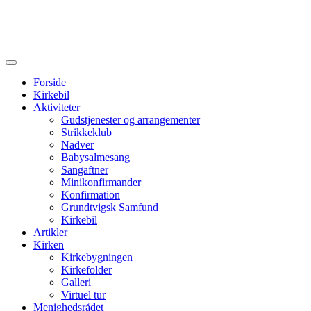
Forside
Kirkebil
Aktiviteter
Gudstjenester og arrangementer
Strikkeklub
Nadver
Babysalmesang
Sangaftner
Minikonfirmander
Konfirmation
Grundtvigsk Samfund
Kirkebil
Artikler
Kirken
Kirkebygningen
Kirkefolder
Galleri
Virtuel tur
Menighedsrådet