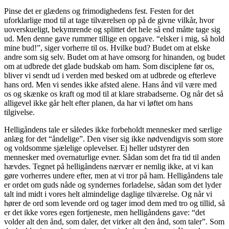
Pinse det er glædens og frimodighedens fest. Festen for det
uforklarlige mod til at tage tilværelsen op på de givne vilkår, hvor
uoverskueligt, bekymrende og splittet det hele så end måtte tage sig
ud. Men denne gave rummer tillige en opgave. “elsker i mig, så hold
mine bud!”, siger vorherre til os. Hvilke bud? Budet om at elske
andre som sig selv. Budet om at have omsorg for hinanden, og budet
om at udbrede det glade budskab om ham. Som disciplene før os,
bliver vi sendt ud i verden med besked om at udbrede og efterleve
hans ord. Men vi sendes ikke afsted alene. Hans ånd vil være med
os og skænke os kraft og mod til at klare strabadserne. Og når det så
alligevel ikke går helt efter planen, da har vi løftet om hans
tilgivelse.
Helligåndens tale er således ikke forbeholdt mennesker med særlige
anlæg for det “åndelige”. Den viser sig ikke nødvendigvis som store
og voldsomme sjælelige oplevelser. Ej heller udstyrer den
mennesker med overnaturlige evner. Sådan som det fra tid til anden
hævdes. Tegnet på helligåndens nærvær er nemlig ikke, at vi kan
gøre vorherres undere efter, men at vi tror på ham. Helligåndens tale
er ordet om guds nåde og syndernes forladelse, sådan som det lyder
talt ind midt i vores helt almindelige daglige tilværelse. Og når vi
hører de ord som levende ord og tager imod dem med tro og tillid, så
er det ikke vores egen fortjeneste, men helligåndens gave: “det
volder alt den ånd, som daler, det virker alt den ånd, som taler”. Som