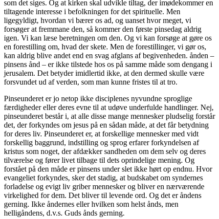
som det siges. Og at kirken skal udvikle tiltag, der imødekommer en
tiltagende interesse i befolkningen for det spirituelle. Men
ligegyldigt, hvordan vi bærer os ad, og uanset hvor meget, vi
forsøger at fremmane den, så kommer den første pinsedag aldrig
igen. Vi kan læse beretningen om den. Og vi kan forsøge at gøre os
en forestilling om, hvad der skete. Men de forestillinger, vi gør os,
kan aldrig blive andet end en svag afglans af begivenheden. ånden –
pinsens ånd – er ikke tilstede hos os på samme måde som dengang i
jerusalem. Det betyder imidlertid ikke, at den dermed skulle være
forsvundet ud af verden, som man kunne fristes til at tro.
Pinseunderet er jo netop ikke disciplenes nyvundne sproglige
færdigheder eller deres evne til at udøve underfulde handlinger. Nej,
pinseunderet består i, at alle disse mange mennesker pludselig forstår
det, der forkyndes om jesus på en sådan måde, at det får betydning
for deres liv. Pinseunderet er, at forskellige mennesker med vidt
forskellig baggrund, indstilling og sprog erfarer forkyndelsen af
kristus som noget, der afdækker sandheden om dem selv og deres
tilværelse og fører livet tilbage til dets oprindelige mening. Og
forstået på den måde er pinsens under slet ikke hørt op endnu. Hvor
evangeliet forkyndes, sker det stadig, at budskabet om syndernes
forladelse og evigt liv griber mennesker og bliver en nærværende
virkelighed for dem. Det bliver til levende ord. Og det er åndens
gerning. Ikke åndernes eller hvilken som helst ånds, men
helligåndens, d.v.s. Guds ånds gerning.