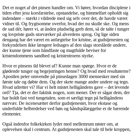
Det er noget af det pinsen handler om. Vi hører, hvordan disciplene i
tiden efter jesu korsfæstelse, opstandelse, og himmelfart opholdt sig
indendøre – stærkt i vildrede med sig selv over det, de havde været
vidner til. Og frygtsomme overfor, hvad der nu skulle ske. Og mens
de sad dér, hører vi, at ånden pludselig greb dem, så de talte i tunger
og lovpriste guds storværker på alverdens sprog. Og lige siden
dengang har det været en anfægtelse for kristne, at gudstjenesten og
forkyndelsen ikke længere ledsages af den slags storslåede undere,
der kunne tjene som håndfaste og magtfulde beviser for
kristendommens sandhed og kristentroens styrke.
Hvor er pinsens ild blevet af? Kunne man spørge. Hvor er de
glødende tunger og begejstringen henne? Og hvad med resultaterne?
Apostlen peter omvendte på pinsedagen 3000 mennesker med sin
første tale og døbte dem. Og der skete mange andre undere og tegn.
Hvad udretter vi? Har vi helt mistet helligåndens gave – det levende
ord? Tja, det er der faktisk nogen, som mener. Der er sågar dem, der
har holdt fast ved tungetalen, som et særligt tegn på helligåndens
nærvær. De iscenesætter derfor gudstjenester, hvor ekstase og
underfulde helbredelser ved bøn og håndspålæggelse er de bærende
elementer.
Også indenfor folkekirken lyder med mellemrum røster om, at
oplevelsen skal i centrum. At gudstjenesten skal tale til hele kroppen,